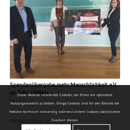
Spendenübergabe mehr:Menschlichkeit e.V.
an Tafel Gießen
Diese Website verwendet Cookies, um Ihnen ein optimales
26.02.2021
Nutzungserlebnis zu bieten. Einige Cookies sind für den Betrieb der
Der Verein mehr:Menschlichkeit der
Website technisch notwendig, während andere Cookies statistischen
beratergruppe: Leistungen…
Zwecken dienen.