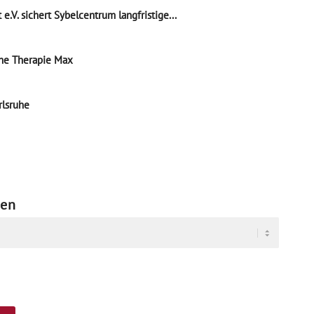
e.V. sichert Sybelcentrum langfristige...
che Therapie Max
rlsruhe
ten