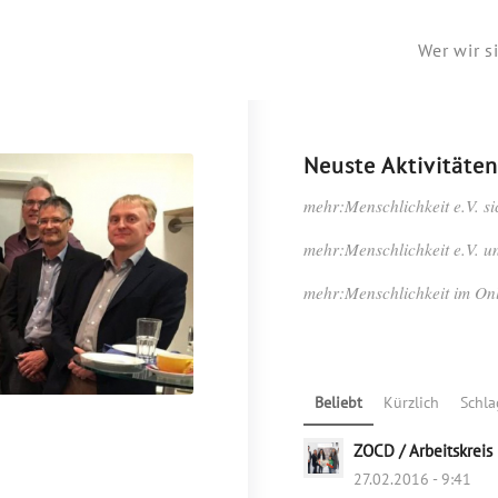
Wer wir s
Neuste Aktivitäten
mehr:Menschlichkeit e.V. si
mehr:Menschlichkeit e.V. u
mehr:Menschlichkeit im On
Beliebt
Kürzlich
Schl
ZOCD / Arbeitskreis
27.02.2016 - 9:41